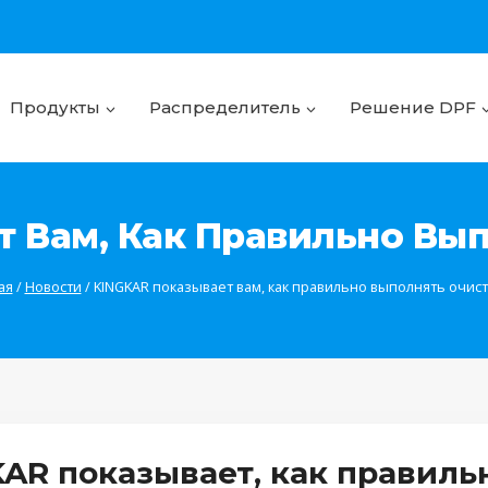
Продукты
Распределитель
Решение DPF
 Вам, Как Правильно Вы
ая
/
Новости
/
KINGKAR показывает вам, как правильно выполнять очист
KAR показывает,
как правиль