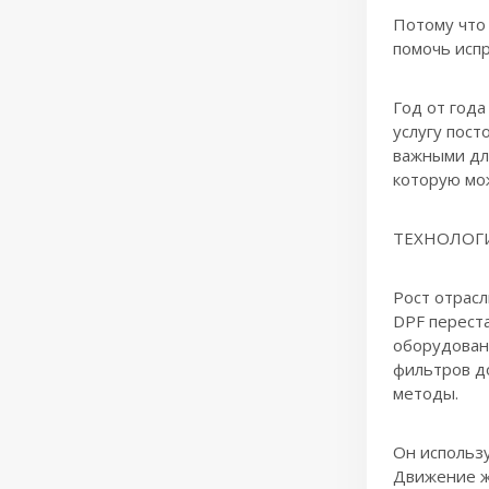
Потому что 
помочь испр
Год от года
услугу пост
важными для
которую мо
ТЕХНОЛОГ
Рост отрас
DPF перест
оборудован
фильтров д
методы.
Он использу
Движение ж