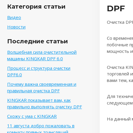
Категория статьи
DPF
Видео
Очистка DPF
Новости
Со временем
Последние статьи
побочные пр
мощность и
Волшебная сила очистительной
машины KINGKAR DPF 6.0
Очистка KI
Процесс и структура очистки
торговлей и
DPF6.0
вами тем, к
Почему важна своевременная и
правильная очистка DPF
Для техниче
KINGKAR показывает вам, как
следующем 
правильно выполнять очистку DPF
Схожу с ума с KINGKAR
На данный м
11 августа добро пожаловать в
комнату прямых трансляций