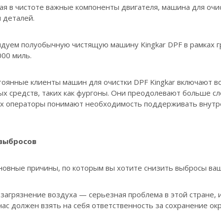
я в чистоте важные компоненты двигателя, машина для очис
 деталей.
дуем полуобычную чистящую машину Kingkar DPF в рамках г
00 миль.
тоянные клиенты машин для очистки DPF Kingkar включают в
ых средств, таких как фургоны. Они преодолевают больше с
 их операторы понимают необходимость поддерживать внутр
выбросов
новные причины, по которым вы хотите снизить выбросы ва
загрязнение воздуха — серьезная проблема в этой стране,
ас должен взять на себя ответственность за сохранение ок