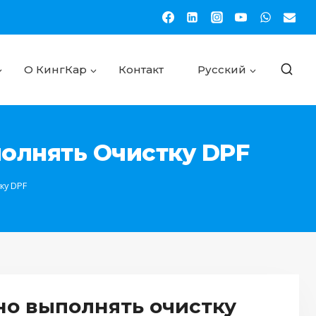
О КингКар
Контакт
Русский
полнять Очистку DPF
ку DPF
но выполнять очистку