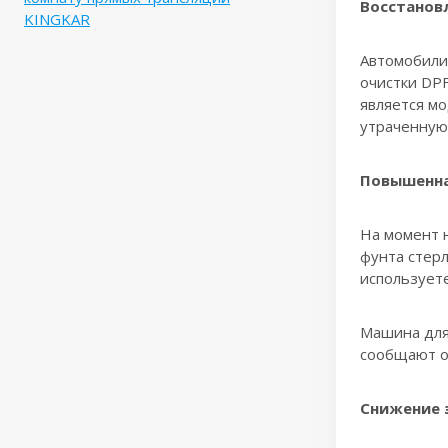
Восстанов
KINGKAR
Автомобили,
очистки DPF
является м
утраченную
Повышенна
На момент н
фунта стерл
используете
Машина для
сообщают об
Снижение 