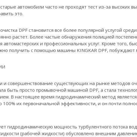
старые автомобили часто не проходят тест из-за высоких вы
авить это.
 очистка DPF становится все более популярной услугой сред
оянно растет. Более частые обнаружения полицией постепен
 автомастерских и профессиональных услуг. Кроме того, бы
жно получить с помощью машины KINGKAR DPF, побуждают м
ИИ
ли и совершенствование существующих на рынке методов очи
ала быть просто промывочной машиной DPF, а стала технол
ием. В настоящее время гидродинамический метод является
о 100% их первоначальной эффективности, и он почти полно
ет гидродинамическую мощность турбулентного потока воды
идкости (рабочей жидкости) обусловлено внешним давлени